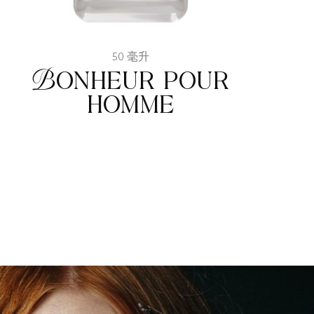
50 毫升
Bonheur pour
homme