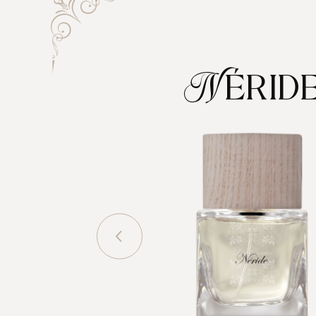
Nérid