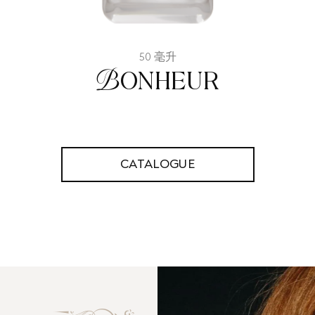
50 毫升
Bonheur
CATALOGUE