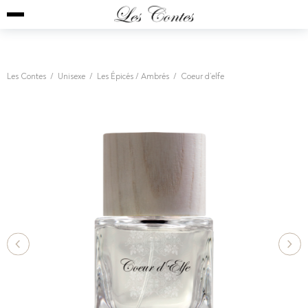
Les Contes
/
Unisexe
/
Les Épicés / Ambrés
/
Coeur d’elfe