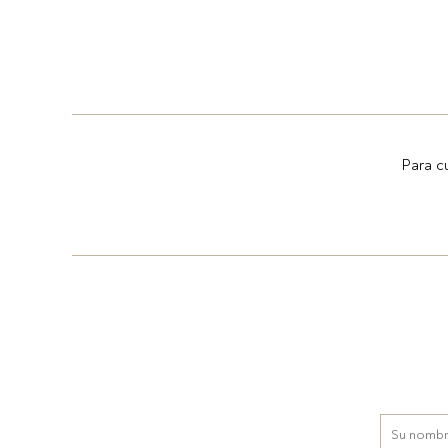
Para cu