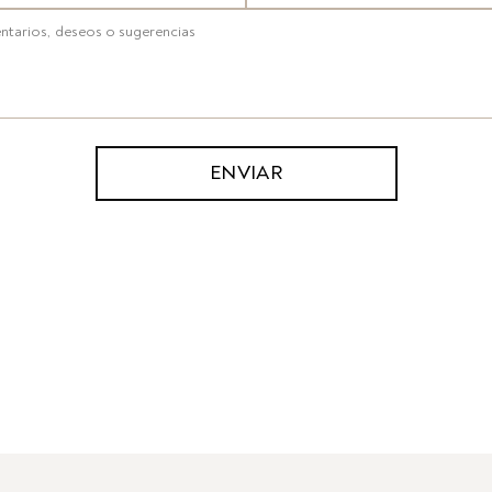
ENVIAR