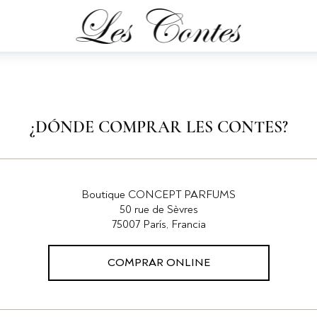
¿DÓNDE COMPRAR LES CONTES?
Boutique CONCEPT PARFUMS
50 rue de Sèvres
75007 París, Francia
COMPRAR ONLINE