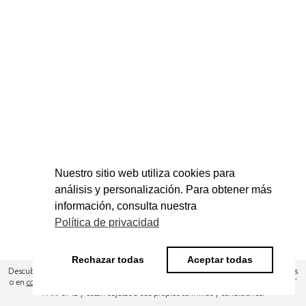
Nuestro sitio web utiliza cookies para
análisis y personalización. Para obtener más
información, consulta nuestra
Política de privacidad
Rechazar todas
Aceptar todas
Descubra LES CONTES en CONCEPT PARFUMS, distribuidor autorizado en París
o en
concept-parfums.com
. Las compras se realizan directamente con CONCEPT
PARFUMS y están sujetas a sus propios términos y condiciones.