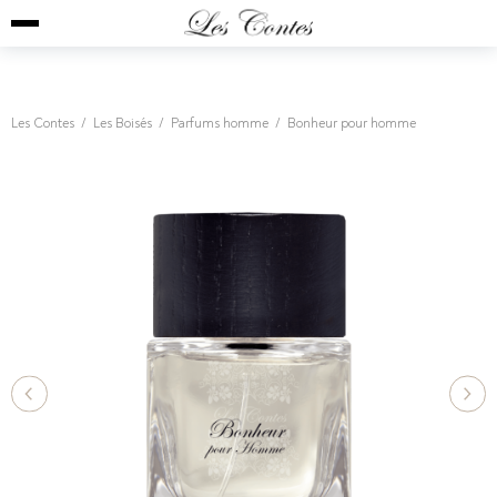
Les Contes
/
Les Boisés
/
Parfums homme
/
Bonheur pour homme